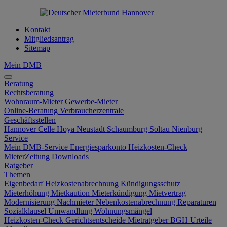
Kontakt
Mitgliedsantrag
Sitemap
Mein DMB
Beratung
Rechtsberatung
Wohnraum-Mieter
Gewerbe-Mieter
Online-Beratung
Verbraucherzentrale
Geschäftsstellen
Hannover
Celle
Hoya
Neustadt
Schaumburg
Soltau
Nienburg
Service
Mein DMB-Service
Energiesparkonto
Heizkosten-Check
MieterZeitung
Downloads
Ratgeber
Themen
Eigenbedarf
Heizkostenabrechnung
Kündigungsschutz
Mieterhöhung
Mietkaution
Mieterkündigung
Mietvertrag
Modernisierung
Nachmieter
Nebenkostenabrechnung
Reparaturen
Sozialklausel
Umwandlung
Wohnungsmängel
Heizkosten-Check
Gerichtsentscheide
Mietratgeber
BGH Urteile