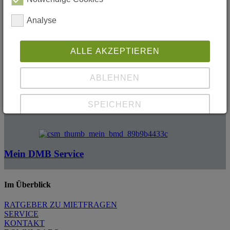
MieterZeitung
Analyse
Heizkostenspiegel
ALLE AKZEPTIEREN
ABLEHNEN
SPEICHERN
Reichtum umverteilen
Details anzeigen
Mein DMB Service
Impressum
|
Datenschutz
Im Überblick
RATGEBER ZU MIETFRAGEN
SERVICE
KONTAKT