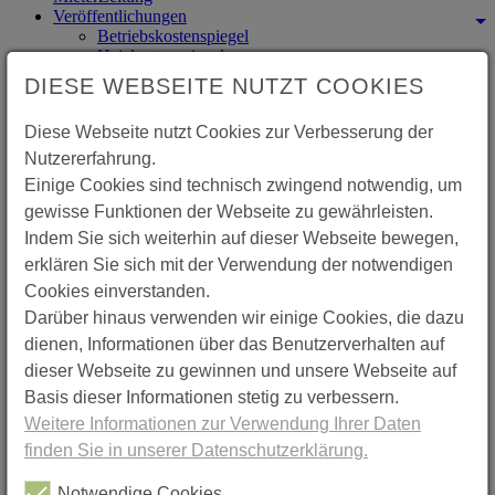
Veröffentlichungen
Betriebskostenspiegel
Heizkostenspiegel
Wohngeld
DIESE WEBSEITE NUTZT COOKIES
Veröffentlichungen
Diese Webseite nutzt Cookies zur Verbesserung der
Nutzererfahrung.
Der Deutsche Mieterbund Hannover e.V., der Mieterverein, stellt
Einige Cookies sind technisch zwingend notwendig, um
Ihnen eine umfangreiche Palette an Informationsmaterialien zur
gewisse Funktionen der Webseite zu gewährleisten.
Verfügung. Darunter finden Sie in unserem
Onlineshop
Bücher zu
Indem Sie sich weiterhin auf dieser Webseite bewegen,
Themen wie Mietrechtschutz, Wohnungskündigung, Mieterschutz,
Mieterhöhung, Mietrecht und Mieterpflichten. Diese können Sie
erklären Sie sich mit der Verwendung der notwendigen
gleich online bestellen. Zudem können Sie unsere zweimonatlich
Cookies einverstanden.
erscheinende
MieterZeitung
abbonieren.Zusätzlich finden Sie in den
Darüber hinaus verwenden wir einige Cookies, die dazu
nachfolgende Rubriken weitere Informationen:
dienen, Informationen über das Benutzerverhalten auf
Betriebskostenspiegel
dieser Webseite zu gewinnen und unsere Webseite auf
Heizkostenspiegel
Basis dieser Informationen stetig zu verbessern.
Wohngeld
Weitere Informationen zur Verwendung Ihrer Daten
finden Sie in unserer Datenschutzerklärung.
Notwendige Cookies