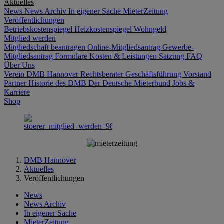
Aktuelles
News
News Archiv
In eigener Sache
MieterZeitung
Veröffentlichungen
Betriebskostenspiegel
Heizkostenspiegel
Wohngeld
Mitglied werden
Mitgliedschaft beantragen
Online-Mitgliedsantrag
Gewerbe-
Mitgliedsantrag
Formulare
Kosten & Leistungen
Satzung
FAQ
Über Uns
Verein DMB Hannover
Rechtsberater
Geschäftsführung
Vorstand
Partner
Historie des DMB
Der Deutsche Mieterbund
Jobs &
Karriere
Shop
DMB Hannover
Aktuelles
Veröffentlichungen
News
News Archiv
In eigener Sache
MieterZeitung