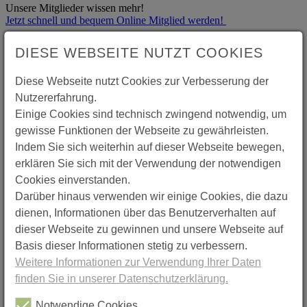
Unsere Mitglieder wissen mehr!
Jetzt schnell und bequem Online Mitglied werden!
DIESE WEBSEITE NUTZT COOKIES
Rechtsberatung
Unsere Volljuristen beraten Sie gern zu allen Themen rund um den
Diese Webseite nutzt Cookies zur Verbesserung der
Mietvertrag, Betriebskostenabrechungen, uvm.
Infos
Nutzererfahrung.
Einige Cookies sind technisch zwingend notwendig, um
Mieterzeitung
gewisse Funktionen der Webseite zu gewährleisten.
Indem Sie sich weiterhin auf dieser Webseite bewegen,
Alle zwei Monate aktuelle Informationen rund um
Wohnungspolitische, mietrechtliche und Service-Themen in der
erklären Sie sich mit der Verwendung der notwendigen
"
MieterZeitung
"
Cookies einverstanden.
Darüber hinaus verwenden wir einige Cookies, die dazu
Aktuelles
dienen, Informationen über das Benutzerverhalten auf
dieser Webseite zu gewinnen und unsere Webseite auf
Aktuelle Informationen vom Deutschen Mieterbund Hannover im
Newsbereich
Basis dieser Informationen stetig zu verbessern.
ansehen
Weitere Informationen zur Verwendung Ihrer Daten
finden Sie in unserer Datenschutzerklärung.
Notwendige Cookies