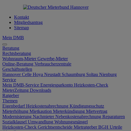
Kontakt
Mitgliedsantrag
Sitemap
Mein DMB
Beratung
Rechtsberatung
Wohnraum-Mieter
Gewerbe-Mieter
Online-Beratung
Verbraucherzentrale
Geschäftsstellen
Hannover
Celle
Hoya
Neustadt
Schaumburg
Soltau
Nienburg
Service
Mein DMB-Service
Energiesparkonto
Heizkosten-Check
MieterZeitung
Downloads
Ratgeber
Themen
Eigenbedarf
Heizkostenabrechnung
Kündigungsschutz
Mieterhöhung
Mietkaution
Mieterkündigung
Mietvertrag
Modernisierung
Nachmieter
Nebenkostenabrechnung
Reparaturen
Sozialklausel
Umwandlung
Wohnungsmängel
Heizkosten-Check
Gerichtsentscheide
Mietratgeber
BGH Urteile