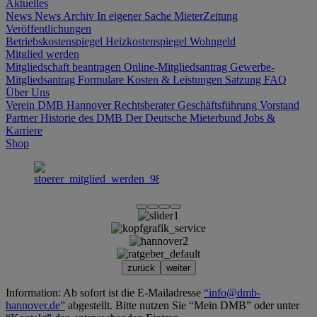
Aktuelles
News
News Archiv
In eigener Sache
MieterZeitung
Veröffentlichungen
Betriebskostenspiegel
Heizkostenspiegel
Wohngeld
Mitglied werden
Mitgliedschaft beantragen
Online-Mitgliedsantrag
Gewerbe-
Mitgliedsantrag
Formulare
Kosten & Leistungen
Satzung
FAQ
Über Uns
Verein DMB Hannover
Rechtsberater
Geschäftsführung
Vorstand
Partner
Historie des DMB
Der Deutsche Mieterbund
Jobs &
Karriere
Shop
zurück
weiter
Information: Ab sofort ist die E-Mailadresse
“info@dmb-
hannover.de”
abgestellt. Bitte nutzen Sie “Mein DMB” oder unter