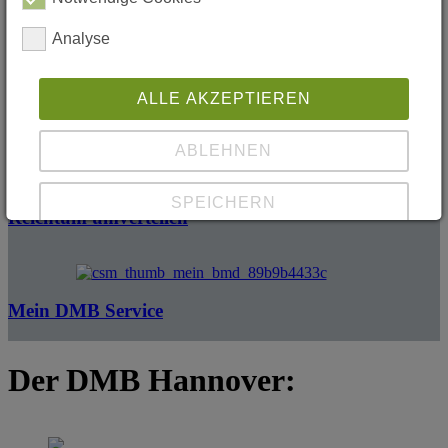
MieterZeitung
Analyse
ALLE AKZEPTIEREN
Heizkostenspiegel
ABLEHNEN
SPEICHERN
Reichtum umverteilen
Details anzeigen
Impressum
|
Datenschutz
Mein DMB Service
Der DMB Hannover: