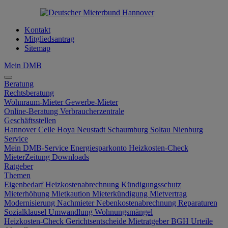
Kontakt
Mitgliedsantrag
Sitemap
Mein DMB
Beratung
Rechtsberatung
Wohnraum-Mieter
Gewerbe-Mieter
Online-Beratung
Verbraucherzentrale
Geschäftsstellen
Hannover
Celle
Hoya
Neustadt
Schaumburg
Soltau
Nienburg
Service
Mein DMB-Service
Energiesparkonto
Heizkosten-Check
MieterZeitung
Downloads
Ratgeber
Themen
Eigenbedarf
Heizkostenabrechnung
Kündigungsschutz
Mieterhöhung
Mietkaution
Mieterkündigung
Mietvertrag
Modernisierung
Nachmieter
Nebenkostenabrechnung
Reparaturen
Sozialklausel
Umwandlung
Wohnungsmängel
Heizkosten-Check
Gerichtsentscheide
Mietratgeber
BGH Urteile