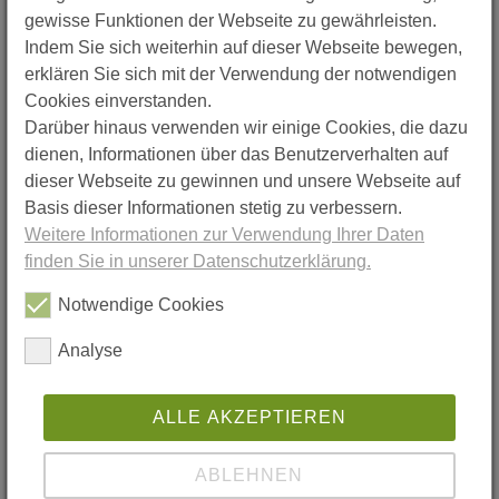
Abrechnungen diesen Fehler schon
gewisse Funktionen der Webseite zu gewährleisten.
reklamiert hat.
Indem Sie sich weiterhin auf dieser Webseite bewegen,
erklären Sie sich mit der Verwendung der notwendigen
In einem vom Bundesgerichtshof
entschiedenen Fall hatte der Vermieter 700
Cookies einverstanden.
Euro Vorauszahlungen des Mieters…
Darüber hinaus verwenden wir einige Cookies, die dazu
mehr
dienen, Informationen über das Benutzerverhalten auf
Tipp des DMB Hannover e. V. :
dieser Webseite zu gewinnen und unsere Webseite auf
Beruf und Wohnung
Basis dieser Informationen stetig zu verbessern.
Weitere Informationen zur Verwendung Ihrer Daten
Gewerbliche Nutzung einer
finden Sie in unserer Datenschutzerklärung.
Wohnung
Notwendige Cookies
Wird die Wohnung zu Wohnzwecken
vermietet, ist eine berufliche oder
Analyse
gewerbliche Nutzung nach Angaben des
DMB Hannover e.V. grundsätzlich nicht
gestattet. Anders nur, wenn im Mietvertrag
ALLE AKZEPTIEREN
auch eine gewerbliche Nutzung
vorgesehen ist (Mischmietverhältnis) oder
der Vermieter der beruflichen Nutzung der
ABLEHNEN
Wohnung zustimmt oder er sie erlauben
muss.