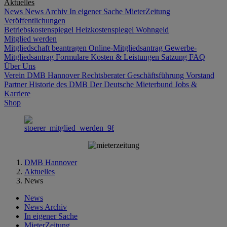
Aktuelles
News
News Archiv
In eigener Sache
MieterZeitung
Veröffentlichungen
Betriebskostenspiegel
Heizkostenspiegel
Wohngeld
Mitglied werden
Mitgliedschaft beantragen
Online-Mitgliedsantrag
Gewerbe-
Mitgliedsantrag
Formulare
Kosten & Leistungen
Satzung
FAQ
Über Uns
Verein DMB Hannover
Rechtsberater
Geschäftsführung
Vorstand
Partner
Historie des DMB
Der Deutsche Mieterbund
Jobs &
Karriere
Shop
DMB Hannover
Aktuelles
News
News
News Archiv
In eigener Sache
MieterZeitung