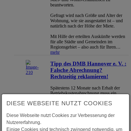
beantworten.
Gefragt wird nach Größe und Alter der
Wohnung, wie sie ausgestattet ist – und
natürlich nach der Höhe der Miete.
Mit Hilfe der erteilten Auskünfte werden
für alle Städte und Gemeinden im
Regionsgebiet – also auch für Ihren…
mehr
Tipp des DMB Hannover e. V. :
Falsche Abrechnung?
Rechtzeitig reklamieren!
Spätestens 12 Monate nach Erhalt der
Betriebskostenabrechnung muss ein
Mieter Fehler und Unrichtigkeiten in
DIESE WEBSEITE NUTZT COOKIES
seiner Abrechnung reklamiert haben.
Nach Angaben des DMB Hannover e.V.
sind Mietereinwendungen nach Ablauf
Diese Webseite nutzt Cookies zur Verbesserung der
der Jahresfrist ausgeschlossen – egal, wie
Nutzererfahrung.
falsch und fehlerhaft die Abrechnung ist,
Einige Cookies sind technisch zwingend notwendig, um
oder auch, wie oft der Mieter bei früheren