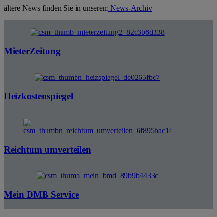
ältere News finden Sie in unserem
News-Archiv
MieterZeitung
Heizkostenspiegel
Reichtum umverteilen
Mein DMB Service