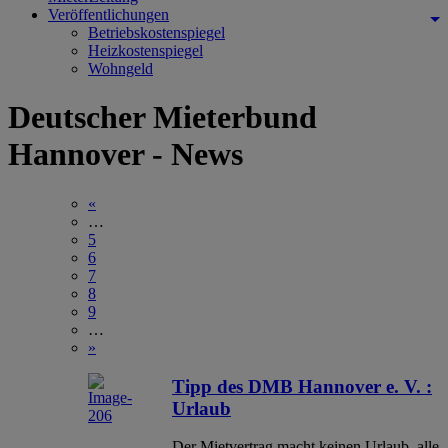
Veröffentlichungen
Betriebskostenspiegel
Heizkostenspiegel
Wohngeld
Deutscher Mieterbund
Hannover - News
«
…
5
6
7
8
9
…
»
Tipp des DMB Hannover e. V. :
Urlaub
Der Mietvertrag macht keinen Urlaub, alle