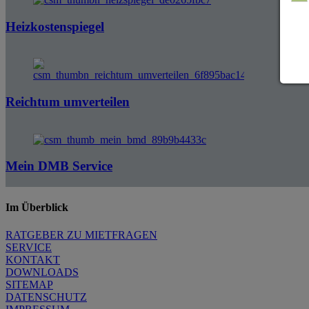
Heizkostenspiegel
Reichtum umverteilen
Mein DMB Service
Im Überblick
RATGEBER ZU MIETFRAGEN
SERVICE
KONTAKT
DOWNLOADS
SITEMAP
DATENSCHUTZ