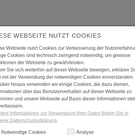
ieter auf die Wiederherstellung des ordnungsgemäßen Zustandes poche
ESE WEBSEITE NUTZT COOKIES
ar beeinträchtigt wird. Voraussetzung ist nach Angabe des DMB Hanno
ige muss der Mieter wiederholen, wenn der Vermieter zwischenzeitlich
se Webseite nutzt Cookies zur Verbesserung der Nutzererfahru
ige Cookies sind technisch zwingend notwendig, um gewisse
uchtigkeitsschäden und Schimmel in der Wohnung die Miete nach vor
ktionen der Webseite zu gewährleisten.
hführen. Zwei Monate später minderte der Mieter die Miete erneut. D
em Sie sich weiterhin auf dieser Webseite bewegen, erklären S
los geblieben, der Schimmel sei erneut aufgetreten. Das Landgericht Be
en, es fehle an der notwendigen Mängelanzeige. Wenn ein Vermieter a
h mit der Verwendung der notwendigen Cookies einverstanden.
 zum gewünschten Erfolg geführt haben, ist der Mieter gehalten, dies d
über hinaus verwenden wir einige Cookies, die dazu dienen,
en.
ormationen über das Benutzerverhalten auf dieser Webseite zu
innen und unsere Webseite auf Basis dieser Informationen stet
verbessern.
tere Informationen zur Verwendung Ihrer Daten finden Sie in
erer Datenschutzerklärung.
Notwendige Cookies
Analyse