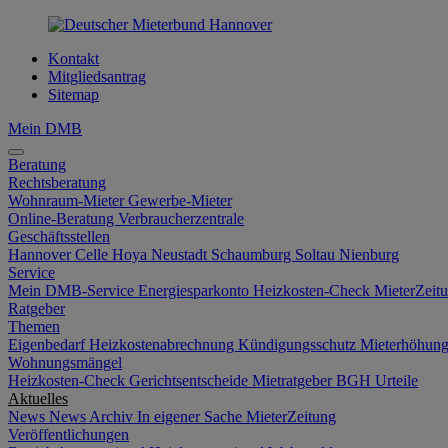
Kontakt
Mitgliedsantrag
Sitemap
Mein DMB
Beratung
Rechtsberatung
Wohnraum-Mieter
Gewerbe-Mieter
Online-Beratung
Verbraucherzentrale
Geschäftsstellen
Hannover
Celle
Hoya
Neustadt
Schaumburg
Soltau
Nienburg
Service
Mein DMB-Service
Energiesparkonto
Heizkosten-Check
MieterZeit
Ratgeber
Themen
Eigenbedarf
Heizkostenabrechnung
Kündigungsschutz
Mieterhöhun
Wohnungsmängel
Heizkosten-Check
Gerichtsentscheide
Mietratgeber
BGH Urteile
Aktuelles
News
News Archiv
In eigener Sache
MieterZeitung
Veröffentlichungen