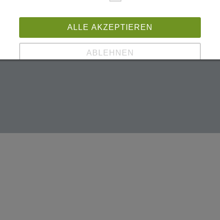
ALLE AKZEPTIEREN
ABLEHNEN
SPEICHERN
Details anzeigen
Impressum
|
Datenschutz