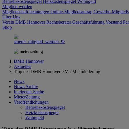
Betriebskostenspiegel
Heizkostenspiegel
Wohngeld
Mitglied werden
Mitgliedschaft beantragen
Online-Mitgliedsantrag
Gewerbe-Mitglieds
Über Uns
Verein DMB Hannover
Rechtsberater
Geschäftsführung
Vorstand
Par
Shop
DMB Hannover
Aktuelles
Tipp des DMB Hannover e.V. : Mietminderung
News
News Archiv
In eigener Sache
MieterZeitung
Veröffentlichungen
Betriebskostenspiegel
Heizkostenspiegel
Wohngeld
Tipp des DMB Hannover e.V. : Mietminderung