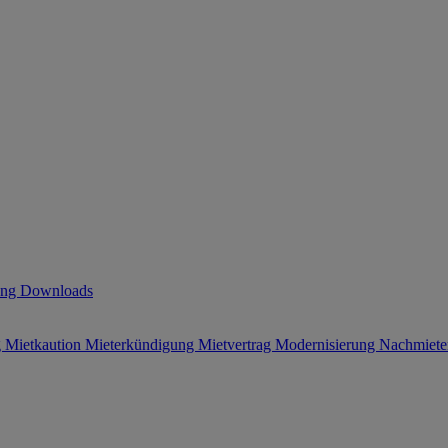
ung
Downloads
g
Mietkaution
Mieterkündigung
Mietvertrag
Modernisierung
Nachmiet