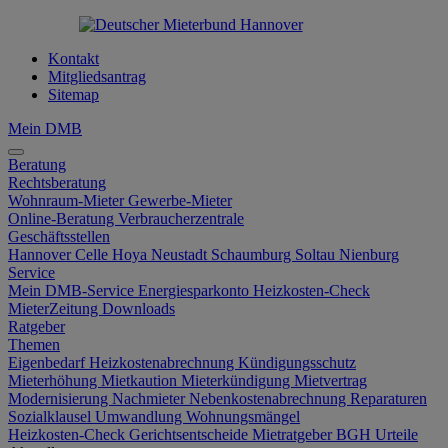
Kontakt
Mitgliedsantrag
Sitemap
Mein DMB
Beratung
Rechtsberatung
Wohnraum-Mieter
Gewerbe-Mieter
Online-Beratung
Verbraucherzentrale
Geschäftsstellen
Hannover
Celle
Hoya
Neustadt
Schaumburg
Soltau
Nienburg
Service
Mein DMB-Service
Energiesparkonto
Heizkosten-Check
MieterZeitung
Downloads
Ratgeber
Themen
Eigenbedarf
Heizkostenabrechnung
Kündigungsschutz
Mieterhöhung
Mietkaution
Mieterkündigung
Mietvertrag
Modernisierung
Nachmieter
Nebenkostenabrechnung
Reparaturen
Sozialklausel
Umwandlung
Wohnungsmängel
Heizkosten-Check
Gerichtsentscheide
Mietratgeber
BGH Urteile