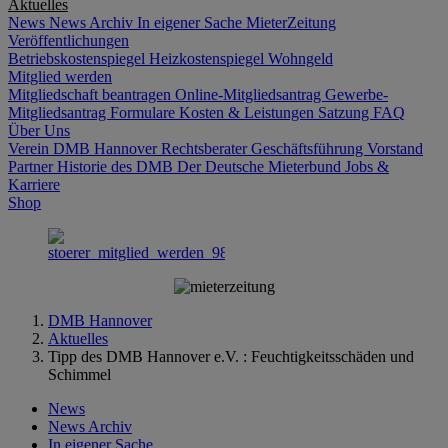
Aktuelles
News
News Archiv
In eigener Sache
MieterZeitung
Veröffentlichungen
Betriebskostenspiegel
Heizkostenspiegel
Wohngeld
Mitglied werden
Mitgliedschaft beantragen
Online-Mitgliedsantrag
Gewerbe-
Mitgliedsantrag
Formulare
Kosten & Leistungen
Satzung
FAQ
Über Uns
Verein DMB Hannover
Rechtsberater
Geschäftsführung
Vorstand
Partner
Historie des DMB
Der Deutsche Mieterbund
Jobs &
Karriere
Shop
DMB Hannover
Aktuelles
Tipp des DMB Hannover e.V. : Feuchtigkeitsschäden und
Schimmel
News
News Archiv
In eigener Sache