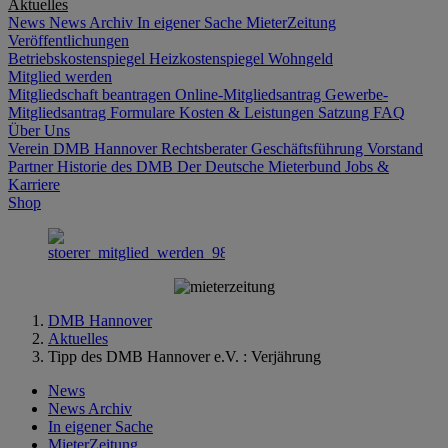
Aktuelles
News
News Archiv
In eigener Sache
MieterZeitung
Veröffentlichungen
Betriebskostenspiegel
Heizkostenspiegel
Wohngeld
Mitglied werden
Mitgliedschaft beantragen
Online-Mitgliedsantrag
Gewerbe-
Mitgliedsantrag
Formulare
Kosten & Leistungen
Satzung
FAQ
Über Uns
Verein DMB Hannover
Rechtsberater
Geschäftsführung
Vorstand
Partner
Historie des DMB
Der Deutsche Mieterbund
Jobs &
Karriere
Shop
DMB Hannover
Aktuelles
Tipp des DMB Hannover e.V. : Verjährung
News
News Archiv
In eigener Sache
MieterZeitung