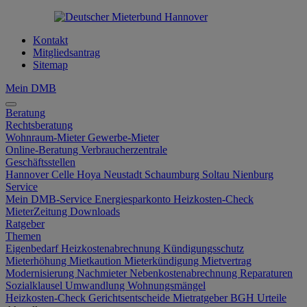
Kontakt
Mitgliedsantrag
Sitemap
Mein DMB
Beratung
Rechtsberatung
Wohnraum-Mieter
Gewerbe-Mieter
Online-Beratung
Verbraucherzentrale
Geschäftsstellen
Hannover
Celle
Hoya
Neustadt
Schaumburg
Soltau
Nienburg
Service
Mein DMB-Service
Energiesparkonto
Heizkosten-Check
MieterZeitung
Downloads
Ratgeber
Themen
Eigenbedarf
Heizkostenabrechnung
Kündigungsschutz
Mieterhöhung
Mietkaution
Mieterkündigung
Mietvertrag
Modernisierung
Nachmieter
Nebenkostenabrechnung
Reparaturen
Sozialklausel
Umwandlung
Wohnungsmängel
Heizkosten-Check
Gerichtsentscheide
Mietratgeber
BGH Urteile