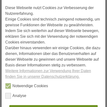
drei Jahren. Hier beginnt die Verjährung nach Beendigung des
Diese Webseite nutzt Cookies zur Verbesserung der
Mietvertrages und Ablauf der dem Vermieter im Zweifel
zuzubilligenden sechsmonatigen Abrechnungsfrist. So wird
Nutzererfahrung.
gerechnet:
Einige Cookies sind technisch zwingend notwendig, um
gewisse Funktionen der Webseite zu gewährleisten.
Ende des Mietverhältnisses 31. Oktober 2016
Indem Sie sich weiterhin auf dieser Webseite bewegen,
erklären Sie sich mit der Verwendung der notwendigen
Rückzahlungsansprüche 6 Monate später fällig 30. April 2017
Cookies einverstanden.
Verjährungsbeginn Ende des Jahres 31. Dezember 2017
Darüber hinaus verwenden wir einige Cookies, die dazu
dienen, Informationen über das Benutzerverhalten auf
Verjährung des Mieteranspruchs 31. Dezember 2020
dieser Webseite zu gewinnen und unsere Webseite auf
Basis dieser Informationen stetig zu verbessern.
Der DMB Hannover e.V. rät allen Mietern, denen die Verjährung
von Ansprüchen droht, jetzt kurzfristig den örtlichen Mieterverein
Weitere Informationen zur Verwendung Ihrer Daten
aufzusuchen. Dann kann beispielsweise ein Mahnbescheid erwirkt
finden Sie in unserer Datenschutzerklärung.
werden, um zu verhindern, dass der Anspruch Ende des Jahres
verjährt und nicht mehr vor Gericht durchgesetzt werden kann.
Notwendige Cookies
Neben der regulären dreijährigen Verjährungsfrist gibt es aber auch
Analyse
kürzere Kündigungsfristen. Hat der Mieter zu Unrecht, aufgrund
einer unwirksamen Vertragsklausel, beim Auszug
Schönheitsreparaturen durchgeführt oder bezahlt, hat er gegenüber