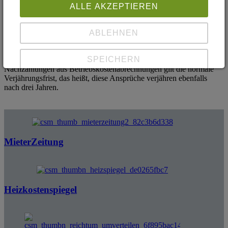
dem Vermieter einen Rückforderungs- oder Erstattungsanspruch.
ALLE AKZEPTIEREN
Der verjährt aber schon 6 Monate nach Beendigung des
Mietverhältnisses. Dagegen verjähren Mieteransprüche auf
Mängelbeseitigung während der Mietzeit überhaupt nicht (BGH
ABLEHNEN
VIII ZR 104/09).
SPEICHERN
Auch für Ansprüche des Vermieters auf Mietzahlungen oder
Nachzahlungen aus Betriebskostenabrechnungen gilt die normale
Verjährungsfrist, das heißt, diese Ansprüche verjähren ebenfalls
nach drei Jahren.
Details anzeigen
Impressum
|
Datenschutz
MieterZeitung
Heizkostenspiegel