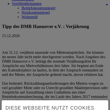
Veröffentlichungen
Betriebskostenspiegel
Heizkostenspiegel
Wohngeld
Tipp des DMB Hannover e.V. : Verjährung
15.12.2020
Am 31.12. verjähren tausende von Mieteransprüchen. Sie können
im neuen Jahr nicht mehr durchgesetzt werden. Nach Angaben des
DMB Hannover e.V. beträgt die normale Verjährungsfrist für
Ansprüche aus Mietverhältnissen drei Jahre. Sie beginnt am Ende
des Kalenderjahres zu laufen, in dem der Anspruch entstanden ist
und der Mieter, der Ansprüche geltend macht, davon erfahren hat.
Das bedeutet: Rückzahlungsanforderungen des Mieters wegen zu
viel gezahlter Miete oder zu Unrecht gezahlter Maklerprovision oder
Ansprüche auf Auszahlung eines Guthabens aus einer
Betriebskostenabrechnung, die im Laufe des Jahres 2017 entstanden
sind, verjähren am 31.12.2020.
DIESE WEBSEITE NUTZT COOKIES
Auch Ansprüche auf Rückzahlung der Mietkaution verjähren nach