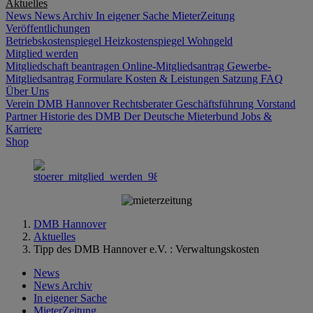
Aktuelles
News
News Archiv
In eigener Sache
MieterZeitung
Veröffentlichungen
Betriebskostenspiegel
Heizkostenspiegel
Wohngeld
Mitglied werden
Mitgliedschaft beantragen
Online-Mitgliedsantrag
Gewerbe-
Mitgliedsantrag
Formulare
Kosten & Leistungen
Satzung
FAQ
Über Uns
Verein DMB Hannover
Rechtsberater
Geschäftsführung
Vorstand
Partner
Historie des DMB
Der Deutsche Mieterbund
Jobs &
Karriere
Shop
DMB Hannover
Aktuelles
Tipp des DMB Hannover e.V. : Verwaltungskosten
News
News Archiv
In eigener Sache
MieterZeitung