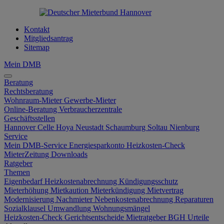
Kontakt
Mitgliedsantrag
Sitemap
Mein DMB
Beratung
Rechtsberatung
Wohnraum-Mieter
Gewerbe-Mieter
Online-Beratung
Verbraucherzentrale
Geschäftsstellen
Hannover
Celle
Hoya
Neustadt
Schaumburg
Soltau
Nienburg
Service
Mein DMB-Service
Energiesparkonto
Heizkosten-Check
MieterZeitung
Downloads
Ratgeber
Themen
Eigenbedarf
Heizkostenabrechnung
Kündigungsschutz
Mieterhöhung
Mietkaution
Mieterkündigung
Mietvertrag
Modernisierung
Nachmieter
Nebenkostenabrechnung
Reparaturen
Sozialklausel
Umwandlung
Wohnungsmängel
Heizkosten-Check
Gerichtsentscheide
Mietratgeber
BGH Urteile