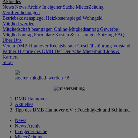
Aktuelles
News
News Archiv
In eigener Sache
MieterZeitung
Veröffentlichungen
Betriebskostenspiegel
Heizkostenspiegel
Wohngeld
Mitglied werden
Mitgliedschaft beantragen
Online-Mitgliedsantrag
Gewerbe-
Mitgliedsantrag
Formulare
Kosten & Leistungen
Satzung
FAQ
Über Uns
Verein DMB Hannover
Rechtsberater
Geschäftsführung
Vorstand
Partner
Historie des DMB
Der Deutsche Mieterbund
Jobs &
Karriere
Shop
DMB Hannover
Aktuelles
Tipp des DMB Hannover e.V. : Feuchtigkeit und Schimmel
News
News Archiv
In eigener Sache
MieterZeitung