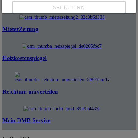
SPEICHERN
Details anzeigen
MieterZeitung
Impressum
|
Datenschutz
Heizkostenspiegel
Reichtum umverteilen
Mein DMB Service