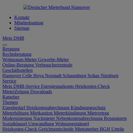
Kontakt
Mitgliedsantrag
Sitemap
Mein DMB
Beratung
Rechtsberatung
Wohnraum-Mieter
Gewerbe-Mieter
Online-Beratung
Verbraucherzentrale
Geschäftsstellen
Hannover
Celle
Hoya
Neustadt
Schaumburg
Soltau
Nienburg
Service
Mein DMB-Service
Energiesparkonto
Heizkosten-Check
MieterZeitung
Downloads
Ratgeber
Themen
Eigenbedarf
Heizkostenabrechnung
Kündigungsschutz
Mieterhöhung
Mietkaution
Mieterkündigung
Mietvertrag
Modernisierung
Nachmieter
Nebenkostenabrechnung
Reparaturen
Sozialklausel
Umwandlung
Wohnungsmängel
Heizkosten-Check
Gerichtsentscheide
Mietratgeber
BGH Urteile